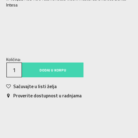
Intesa
1
1
Količina:
DODAJ U KORPU
Sačuvajte u listi želja
Proverite dostupnost u radnjama