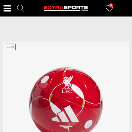
0
2=20