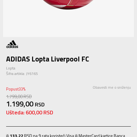
ADIDAS Lopta Liverpool FC
Lopta
Šifra artikla:
JY6165
Obavesti me o sniženju
Popust
33
%
1.799,00
RSD
1.199,00
RSD
Ušteda:
600,00
RSD
ili
133,22
RSD na 9 rata koristeći Visa ili MasterCard kartice Banca