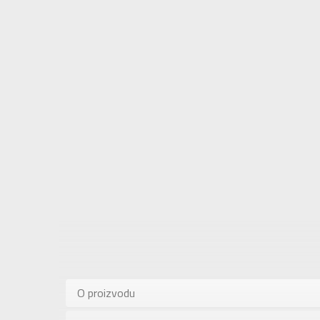
Karakteris
Kategorija
O proizvodu
Pol