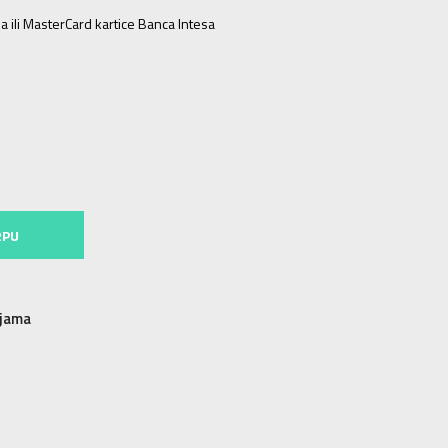
a ili MasterCard kartice Banca Intesa
RPU
njama