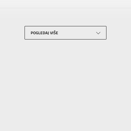
NIKE
Za odrasle
Košarka
Narandžasta
POGLEDAJ VIŠE
Sport Time
Sport Time
SLIČNI PROIZVODI