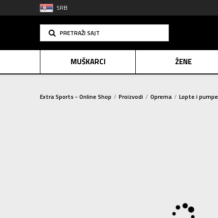
SRB
PRETRAŽI SAJT
MUŠKARCI
ŽENE
Extra Sports - Online Shop
Proizvodi
Oprema
Lopte i pumpe
PLAĆANJE NA R
SINDIK
2=20
E-POKLO