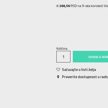
ili
266,56
RSD na 9 rata koristeći Vis
NS
5
Količina:
DODAJ U KO
Sačuvajte u listi želja
Proverite dostupnost u rad