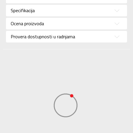
rukava
Pol
Za dečake
Specifikacija
Brend
NIKE
Ocena proizvoda
Uzrast
Za decu
Provera dostupnosti u radnjama
Namena
Lifestyle
Boja
Bela
Uvoznik
Sport Time
Dobavljač
Sport Time