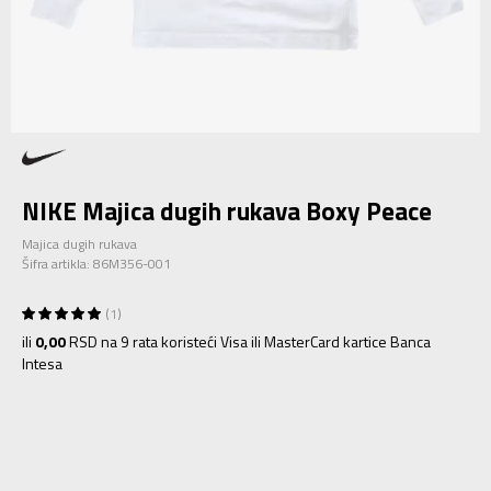
NIKE Majica dugih rukava Boxy Peace
Majica dugih rukava
Šifra artikla:
86M356-001
1
ili
0,00
RSD na 9 rata koristeći Visa ili MasterCard kartice Banca
Intesa