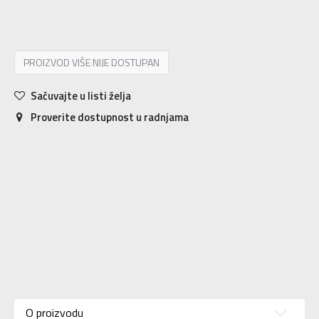
4
3-4g.
5
4-5g.
6
5-6g.
7
6-7g.
PROIZVOD VIŠE NIJE DOSTUPAN
Sačuvajte u listi želja
Proverite dostupnost u radnjama
Karakteristika
Vrednost
Majica dugih
Kategorija
O proizvodu