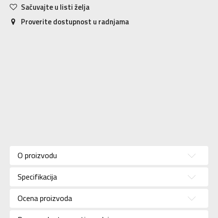
Sačuvajte u listi želja
Proverite dostupnost u radnjama
Karakteristika
Vrednost
Kategorija
Majica
O proizvodu
Pol
Za devojčice
Specifikacija
Brend
NIKE
Uzrast
Za tinejdžere
Ocena proizvoda
Namena
Lifestyle