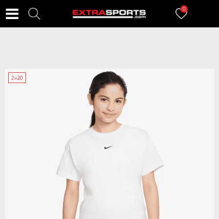
0
2=20