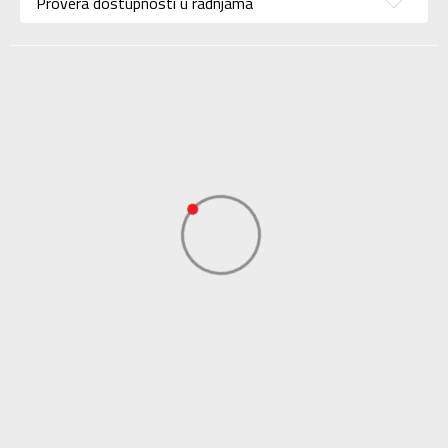
Provera dostupnosti u radnjama
Boja
Zelena
Uvoznik
Sport Time
Dobavljač
Sport Time