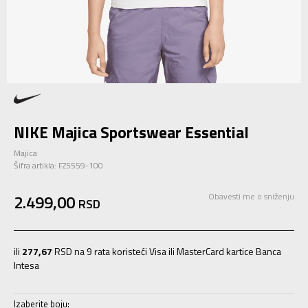
NIKE Majica Sportswear Essential
Majica
Šifra artikla:
FZ5559-100
2.499,00
Obavesti me o sniženju
RSD
ili
277,67
RSD na 9 rata koristeći Visa ili MasterCard kartice Banca
Intesa
Izaberite boju: