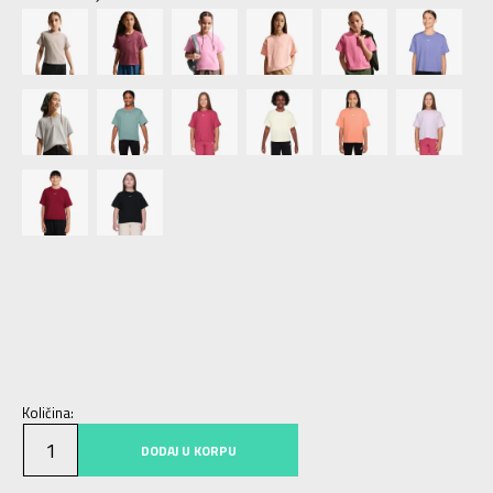
XS
7-8g.
S
9-10g.
M
11-12g.
L
12-13g.
XL
14-15g.
Količina:
DODAJ U KORPU