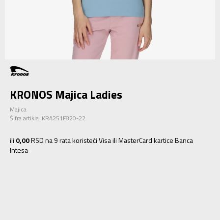
KRONOS Majica Ladies
Majica
Šifra artikla:
KRA251F820-22
ili
0,00
RSD na 9 rata koristeći Visa ili MasterCard kartice Banca
Intesa
XS
XS
S
S
M
M
L
L
XL
XL