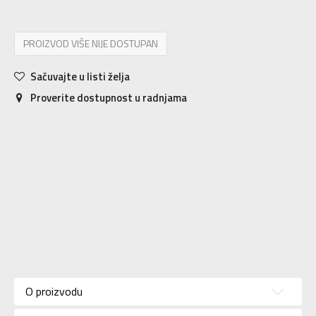
PROIZVOD VIŠE NIJE DOSTUPAN
Sačuvajte u listi želja
Proverite dostupnost u radnjama
Karakteristika
Vrednost
Kategorija
Majica
O proizvodu
Pol
Za žene