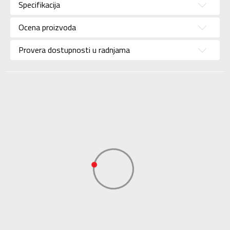
Specifikacija
Brend
KRONOS
Uzrast
Za odrasle
Ocena proizvoda
Namena
Lifestyle
Provera dostupnosti u radnjama
Boja
Plava
Uvoznik
Sport Vision
BDS Trade Limited,
6/F Greenwich Ctr 260
Dobavljač
King’ , Rd North Point,
Hong Kong