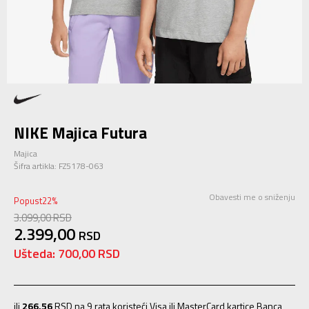
NIKE Majica Futura
Majica
Šifra artikla:
FZ5178-063
Obavesti me o sniženju
Popust
22
%
3.099,00
RSD
2.399,00
RSD
Ušteda:
700,00
RSD
ili
266,56
RSD na 9 rata koristeći Visa ili MasterCard kartice Banca