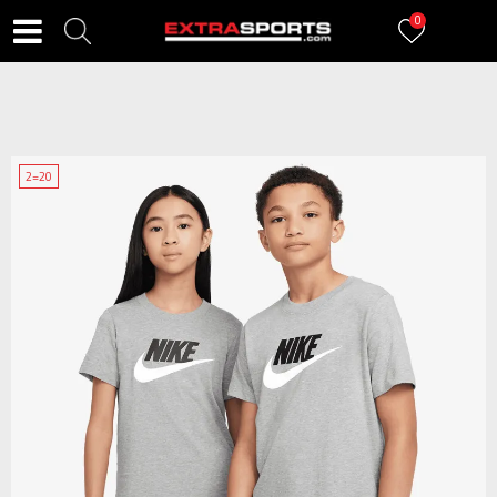
0
2=20