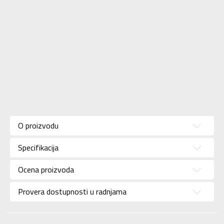
Karakteristika
Vrednost
Kategorija
Majica
O proizvodu
Pol
Za dečake
Specifikacija
Brend
NIKE
Uzrast
Za tinejdžere
Ocena proizvoda
Namena
Lifestyle
Provera dostupnosti u radnjama
Boja
Siva
Uvoznik
Sport Time