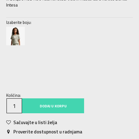
Intesa
Izaberite boju:
XS
7-8g.
S
9-10g.
M
11-12g.
L
12-13g.
XL
14-15g.
Količina:
DODAJ U KORPU
Sačuvajte u listi želja
Proverite dostupnost u radnjama