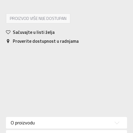
PROIZVOD VIŠE NIJE DOSTUPAN
Sačuvajte u listi želja
Proverite dostupnost u radnjama
Karakteristika
Vrednost
Kategorija
Majica
O proizvodu
Pol
Za muškarce