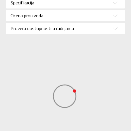
Specifikacija
Brend
NIKE
Uzrast
Za odrasle
Ocena proizvoda
Namena
Lifestyle
Provera dostupnosti u radnjama
Boja
Zelena
Uvoznik
Sport Time
Dobavljač
Sport Time