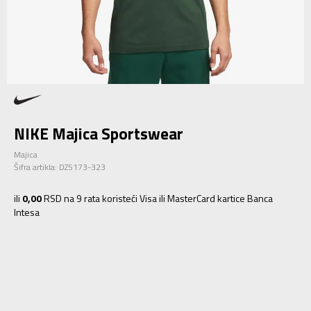
NIKE Majica Sportswear
Majica
Šifra artikla:
DZ5173-323
ili
0,00
RSD na 9 rata koristeći Visa ili MasterCard kartice Banca
Intesa
S
S
M
M
L
L
XL
XL
2XL
2XL