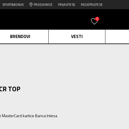
SPORT&BONUS
PRODAVNICE
PRIJAVITE SE
REGISTRUJTE SE
0
BRENDOVI
VESTI
e.
Pogledaj više
daj više
edaj više
 CR TOP
ili MasterCard kartice Banca Intesa