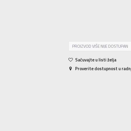
2XS
2XS
XS
XS
S
S
M
M
L
L
PROIZVOD VIŠE NIJE DOSTUPAN
Sačuvajte u listi želja
Proverite dostupnost u rad