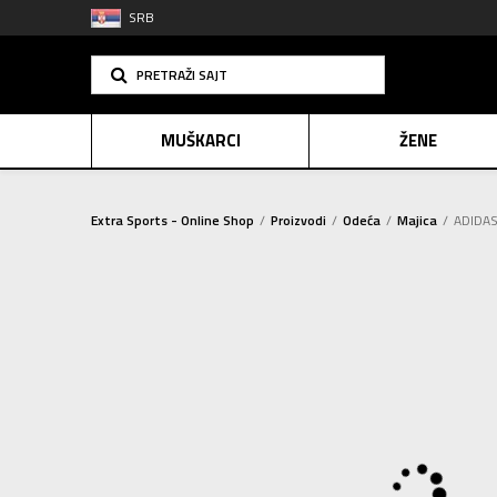
SRB
PRETRAŽI SAJT
MUŠKARCI
ŽENE
Extra Sports - Online Shop
Proizvodi
Odeća
Majica
ADIDAS
PLAĆANJE NA R
SINDIK
E-POKLO