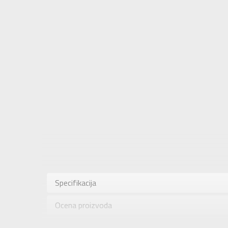
Karakteris
Kategorija
Specifikacija
Pol
Ocena proizvoda
Brend
Uzrast
Provera dostupnosti u radnjama