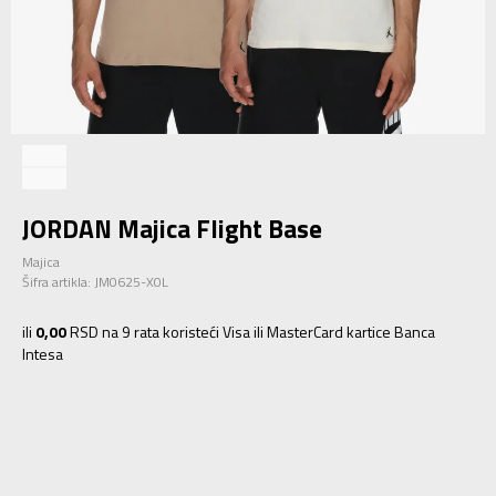
JORDAN Majica Flight Base
Majica
Šifra artikla:
JM0625-X0L
ili
0,00
RSD na 9 rata koristeći Visa ili MasterCard kartice Banca
Intesa
S
S
M
M
L
L
XL
XL