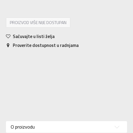
PROIZVOD VIŠE NIJE DOSTUPAN
Sačuvajte u listi želja
Proverite dostupnost u radnjama
Karakteristika
Vrednost
Kategorija
Majica
O proizvodu
Pol
Za muškarce