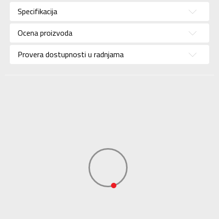
Specifikacija
Brend
JORDAN
Uzrast
Za odrasle
Ocena proizvoda
Namena
Košarka
Provera dostupnosti u radnjama
Boja
Bež