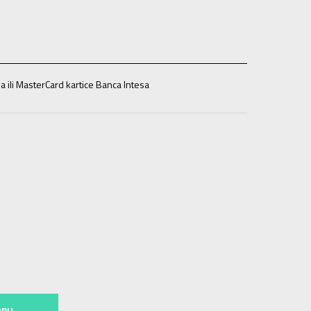
a ili MasterCard kartice Banca Intesa
152
11-12g.
176
15-16g.
RPU