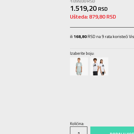
1.899,00
RSD
1.519,20
RSD
Ušteda:
879,80
RSD
ili
168,80
RSD na 9 rata koristeći Vis
Izaberite boju:
140
9-10g.
164
13-14g.
128
7-8g.
Količina:
DODAJ U KO