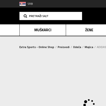
SRB
PRETRAŽI SAJT
MUŠKARCI
ŽENE
Extra Sports - Online Shop
Proizvodi
Odeća
Majica
ADIDAS
PLAĆANJE NA R
SINDIK
E-POKLO