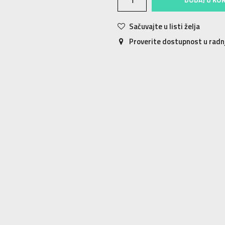
Sačuvajte u listi želja
Proverite dostupnost u rad