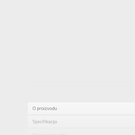
Karakteris
Kategorija
O proizvodu
Pol
Specifikacija
Brend
Uzrast
Ocena proizvoda