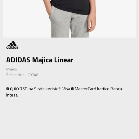
ADIDAS Majica Linear
Majica
Šifra artikla:
JC9748
ili
0,00
RSD na 9 rata koristeći Visa ili MasterCard kartice Banca
Intesa
128
7-8g.
140
9-10g.
152
11-12g.
164
13-14g.
176
15-16g.