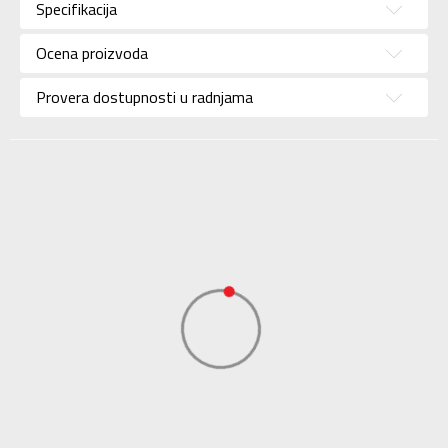
Specifikacija
Brend
ADIDAS
Uzrast
Za decu
Ocena proizvoda
Namena
Lifestyle
Provera dostupnosti u radnjama
Boja
Crna
Kolekcija
Sportswear
Uvoznik
ADIDAS SERBIA DOO
Dobavljač
ADIDAS SERBIA DOO