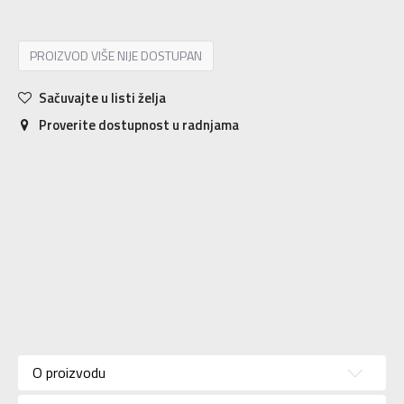
PROIZVOD VIŠE NIJE DOSTUPAN
Sačuvajte u listi želja
Proverite dostupnost u radnjama
Karakteristika
Vrednost
Kategorija
Majica
O proizvodu
Pol
Unisex