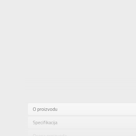
Karakteris
Kategorija
O proizvodu
Pol
Specifikacija
Brend
Uzrast
Ocena proizvoda