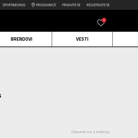
SPORT&BONUS
PRODAVNICE
PRIJAVITE SE
REGISTRUJTE SE
0
BRENDOVI
VESTI
e.
Pogledaj više
daj više
edaj više
s
Obavesti me o sniženju