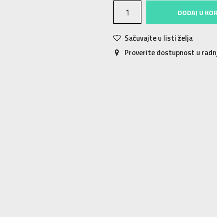
DODAJ U KO
Sačuvajte u listi želja
Proverite dostupnost u rad