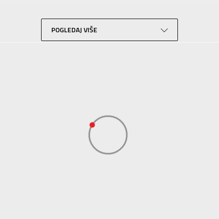
Lifestyle
Crvena
POGLEDAJ VIŠE
Sport Vision
BDS Trade Limited, 6/F Greenwich Ctr 260 King’ , Rd North Point, Hong 