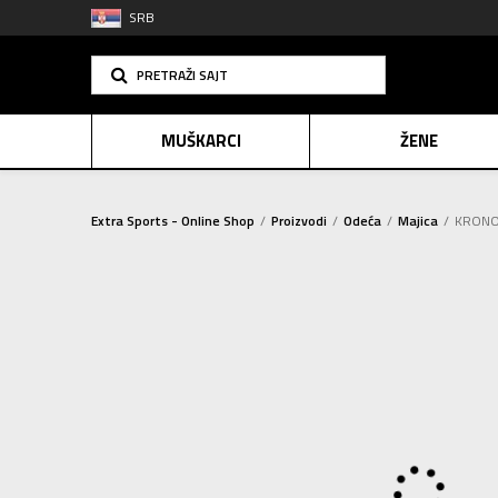
SRB
PRETRAŽI SAJT
MUŠKARCI
ŽENE
Extra Sports - Online Shop
Proizvodi
Odeća
Majica
KRONOS
PLAĆANJE NA R
SINDIK
E-POKLO