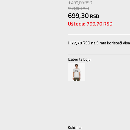
1.499,00
RSD
999,00
RSD
699,30
RSD
Ušteda:
799,70
RSD
ili
77,70
RSD na 9 rata koristeći Visa
Izaberite boju:
S
S
M
M
L
L
XL
XL
2XL
2X
Količina: