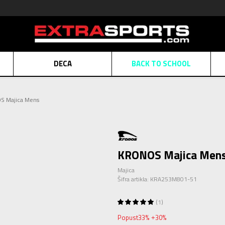
DECA
BACK TO SCHOOL
Obaveštenje o promeni naziva kompanije
Pogledaj više
 Majica Mens
POZOVITE NAS
011 422 1430
ATE
Kreditnim karticama BANCA INTESA platite na 9 mesečnih rata bez kamat
ALNA PRODAJA
kupovina putem administrativne zabrane do 12 rata.
Pogle
N KARTICA
Nekoliko klikova do savršenog poklona za vaše najdraže
Pogl
KRONOS Majica Men
Majica
Šifra artikla:
KRA253M801-51
1
Popust
33
%
30
%
+