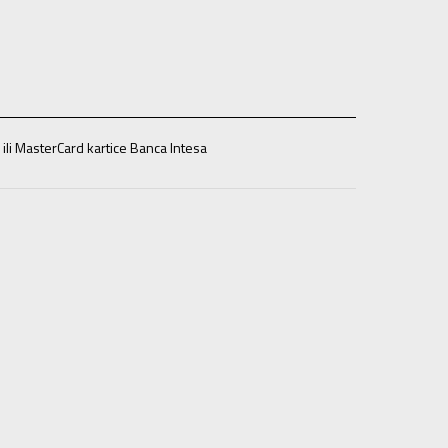
 ili MasterCard kartice Banca Intesa
L
3XL
3XL