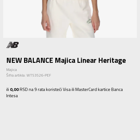
NEW BALANCE Majica Linear Heritage
Majica
Šifra artikla:
WT53526-PEF
ili
0,00
RSD na 9 rata koristeći Visa ili MasterCard kartice Banca
Intesa
XS
XS
S
S
M
M
L
L
XL
XL