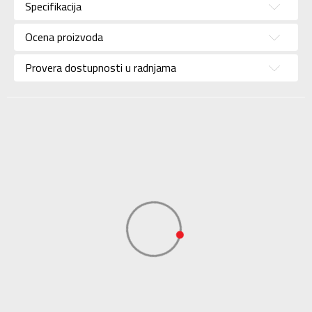
Specifikacija
Brend
NEW BALANCE
Uzrast
Za odrasle
Ocena proizvoda
Namena
Lifestyle
Provera dostupnosti u radnjama
Boja
Bela
Uvoznik
Sport Vision
NEW BALANCE
Dobavljač
INTERNATIONAL
LIMITED