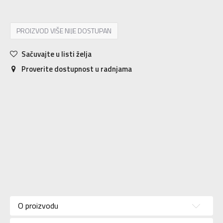
PROIZVOD VIŠE NIJE DOSTUPAN
Sačuvajte u listi želja
Proverite dostupnost u radnjama
Karakteristika
Vrednost
Kategorija
Majica
O proizvodu
Pol
Za žene