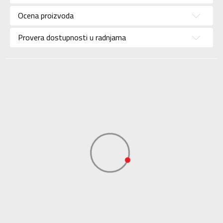
Uzrast
Za odrasle
Ocena proizvoda
Namena
Outdoor
Provera dostupnosti u radnjama
Boja
Bela
Uvoznik
Sport Vision
BDS Trade Limited,
6/F Greenwich Ctr 260
Dobavljač
King’ , Rd North Point,
Hong Kong