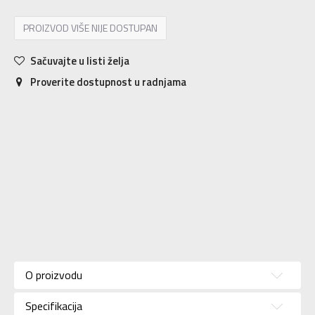
PROIZVOD VIŠE NIJE DOSTUPAN
Sačuvajte u listi želja
Proverite dostupnost u radnjama
Karakteristika
Vrednost
Kategorija
Majica
O proizvodu
Pol
Za muškarce
Specifikacija
Brend
KANDER