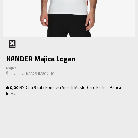
KANDER Majica Logan
Majica
Šifra artikla:
KAA251M804-10
ili
0,00
RSD na 9 rata koristeći Visa ili MasterCard kartice Banca
Intesa
S
S
M
M
L
L
XL
XL
2XL
2XL
3XL
3XL