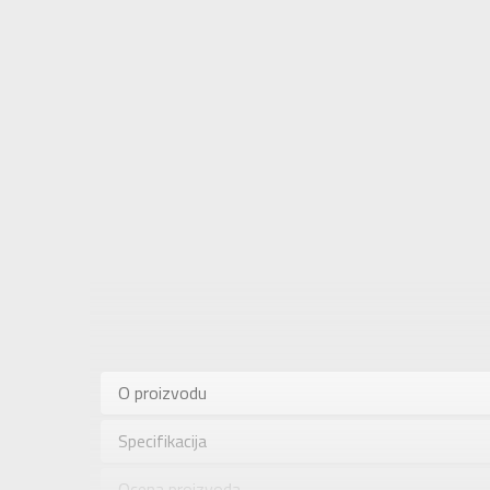
Karakteris
Kategorija
O proizvodu
Pol
Specifikacija
Brend
Uzrast
Ocena proizvoda