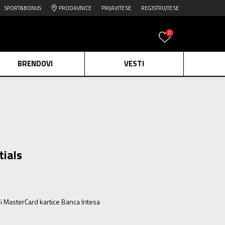
SPORT&BONUS
PRODAVNICE
PRIJAVITE SE
REGISTRUJTE SE
0
BRENDOVI
VESTI
e.
Pogledaj više
daj više
edaj više
tials
ili MasterCard kartice Banca Intesa