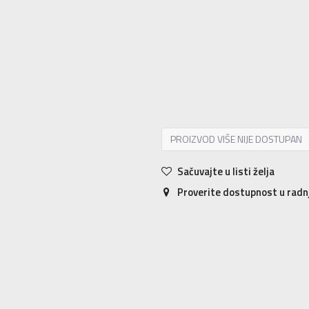
2XLT
2XLT
3XLT
3XLT
4XLT
4XLT
5
MT
MT
L
L
XL
XL
2XL
2XL
3XL
PROIZVOD VIŠE NIJE DOSTUPAN
Sačuvajte u listi želja
Proverite dostupnost u rad