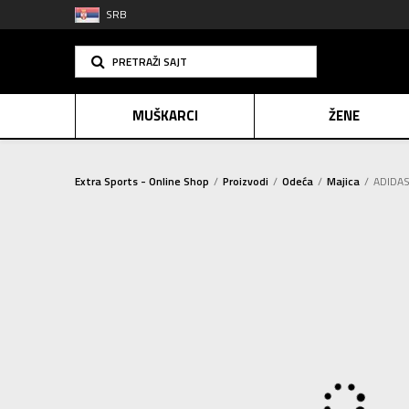
SRB
PRETRAŽI SAJT
MUŠKARCI
ŽENE
Extra Sports - Online Shop
Proizvodi
Odeća
Majica
ADIDAS 
PLAĆANJE NA R
SINDIK
E-POKLO