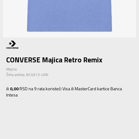
CONVERSE Majica Retro Remix
Majica
Šifra artikla:
8CG913-UAR
ili
0,00
RSD na 9 rata koristeći Visa ili MasterCard kartice Banca
Intesa
4
3-4g.
5
4-5g.
6
5-6g.
7
6-7g.