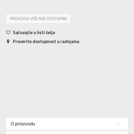
PROIZVOD VIŠE NIJE DOSTUPAN
Sačuvajte u listi želja
Proverite dostupnost u radnjama
Karakteristika
Vrednost
Kategorija
Majica
O proizvodu
Pol
Za dečake