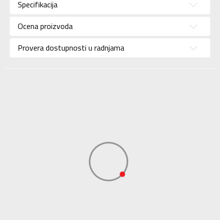
Specifikacija
Brend
CONVERSE
Uzrast
Za decu
Ocena proizvoda
Namena
Lifestyle
Provera dostupnosti u radnjama
Boja
Plava
Uvoznik
Triple Jump
Dobavljač
Triple Jump