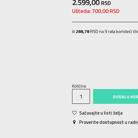
2.599,00
RSD
Ušteda:
700,00
RSD
ili
288,78
RSD na 9 rata koristeći Vis
XS
7-8g.
S
9-10g.
M
11-12g.
L
12-
Količina:
DODAJ U KO
Sačuvajte u listi želja
Proverite dostupnost u rad