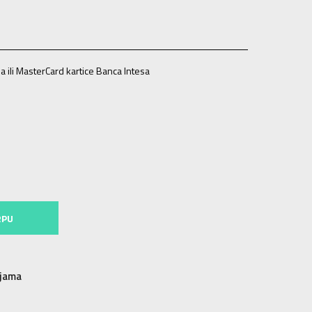
a ili MasterCard kartice Banca Intesa
13g.
XL
14-15g.
RPU
njama