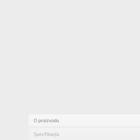
Karakteris
Kategorija
O proizvodu
Pol
Specifikacija
Brend