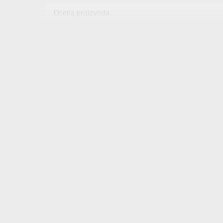
Uzrast
Ocena proizvoda
Namena
Provera dostupnosti u radnjama
Boja
Uvoznik
Dobavljač