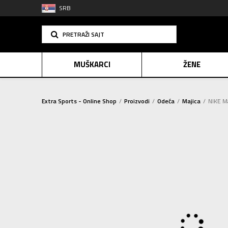
SRB
PRETRAŽI SAJT
MUŠKARCI
ŽENE
Extra Sports - Online Shop
Proizvodi
Odeća
Majica
NIKE M
PLAĆANJE NA R
SINDIK
2=20
E-POKLO