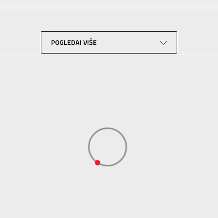
Za tinejdžere
Lifestyle
Zelena
POGLEDAJ VIŠE
Sport Time
Sport Time