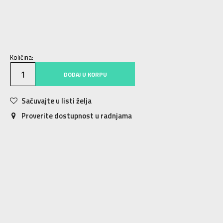
S
S
M
M
L
L
XL
XL
2XL
2XL
Količina:
DODAJ U KORPU
Sačuvajte u listi želja
Proverite dostupnost u radnjama