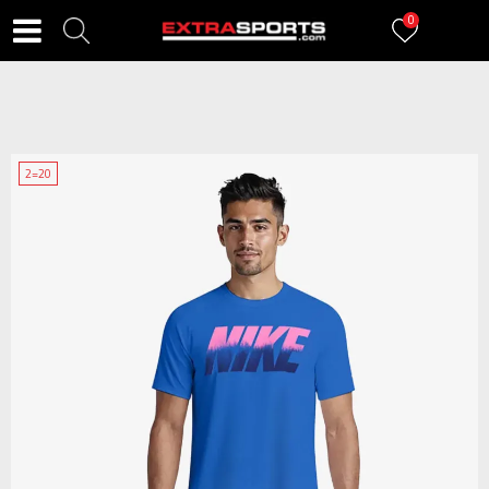
0
2=20