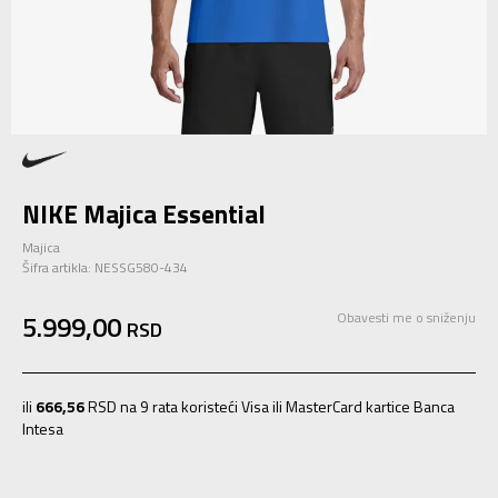
NIKE Majica Essential
Majica
Šifra artikla:
NESSG580-434
5.999,00
Obavesti me o sniženju
RSD
ili
666,56
RSD na 9 rata koristeći Visa ili MasterCard kartice Banca
Intesa