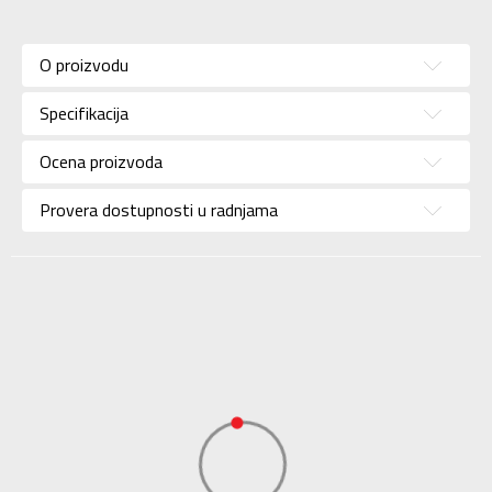
Karakteristika
Vrednost
Kategorija
Majica
O proizvodu
Pol
Za muškarce
Specifikacija
Brend
NIKE
Uzrast
Za odrasle
Ocena proizvoda
Namena
Plivanje
Provera dostupnosti u radnjama
Boja
Plava
Uvoznik
Sport Time
Dobavljač
Sport Time