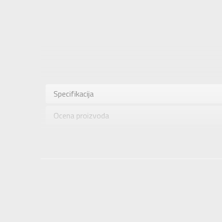
Karakteris
Kategorija
Specifikacija
Pol
Ocena proizvoda
Brend
Uzrast
Provera dostupnosti u radnjama
Namena
Boja
Uvoznik
Dobavljač