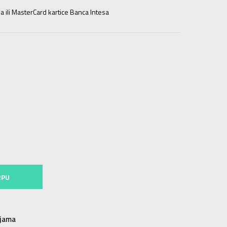
a ili MasterCard kartice Banca Intesa
L
RPU
njama