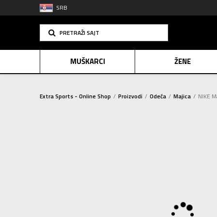
SRB
PRETRAŽI SAJT
MUŠKARCI
ŽENE
Extra Sports - Online Shop
Proizvodi
Odeća
Majica
NIKE M
PLAĆANJE NA R
SINDIK
2=20
E-POKLO