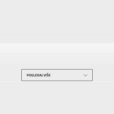
tika
Vrednost
Majica
Za muškarce
NIKE
Za odrasle
POGLEDAJ VIŠE
Lifestyle
Siva
Sport Time
Sport Time