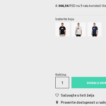
ili
366,56
RSD na 9 rata koristeći Vis
Izaberite boju:
S
S
M
M
L
L
XL
XL
2XL
2X
Količina:
DODAJ U KO
Sačuvajte u listi želja
Proverite dostupnost u rad