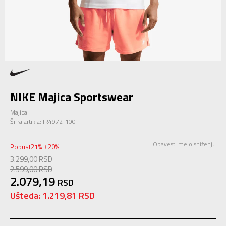
NIKE Majica Sportswear
Majica
Šifra artikla:
IR4972-100
Obavesti me o sniženju
Popust
21
%
20
%
+
3.299,00
RSD
2.599,00
RSD
2.079,19
RSD
Ušteda:
1.219,81
RSD