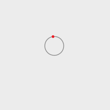
Uvoznik
Sport Time
Dobavljač
Sport Time