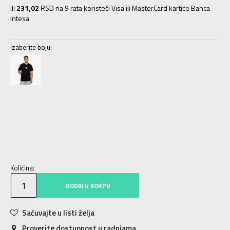
ili
231,02
RSD na 9 rata koristeći Visa ili MasterCard kartice Banca
Intesa
Izaberite boju:
XS
XS
S
S
M
M
L
L
XL
XL
2XL
2XL
3XL
3XL
Količina:
DODAJ U KORPU
Sačuvajte u listi želja
Proverite dostupnost u radnjama