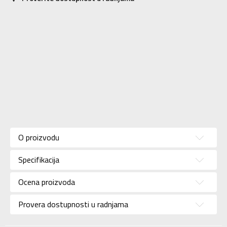
Karakteristika
Vrednost
Kategorija
Majica
O proizvodu
Pol
Unisex
Specifikacija
Brend
NIKE
Uzrast
Za odrasle
Ocena proizvoda
Namena
Lifestyle
Provera dostupnosti u radnjama
Boja
Zelena