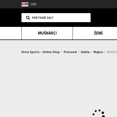
SRB
PRETRAŽI SAJT
MUŠKARCI
ŽENE
Extra Sports - Online Shop
Proizvodi
Odeća
Majica
ADIDAS 
PLAĆANJE NA R
SINDIK
E-POKLO