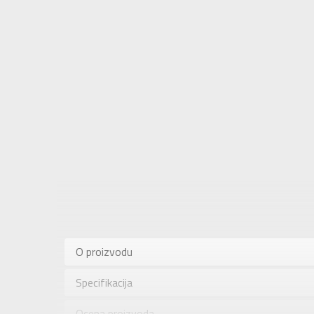
Karakteris
Kategorija
O proizvodu
Pol
Specifikacija
Brend
Uzrast
Ocena proizvoda