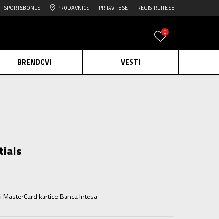
SPORT&BONUS
PRODAVNICE
PRIJAVITE SE
REGISTRUJTE SE
0
BRENDOVI
VESTI
e.
Pogledaj više
daj više
edaj više
tials
ili MasterCard kartice Banca Intesa