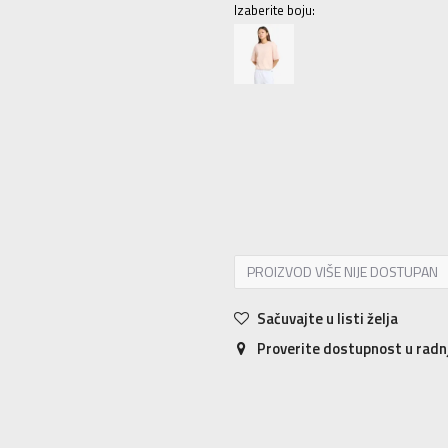
Izaberite boju:
2XS
2XS
XS
XS
S
S
M
M
L
L
PROIZVOD VIŠE NIJE DOSTUPAN
Sačuvajte u listi želja
Proverite dostupnost u rad