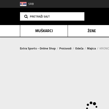
SRB
PRETRAŽI SAJT
MUŠKARCI
ŽENE
Extra Sports - Online Shop
Proizvodi
Odeća
Majica
KRONOS
PLAĆANJE NA R
SINDIK
2=20
E-POKLO