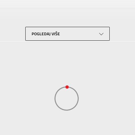
KRONOS
Za tinejdžere
Lifestyle
Zelena
POGLEDAJ VIŠE
Sport Vision
BDS Trade Limited, 6/F Greenwich Ctr 260 King’ , Rd North Point, Hong 