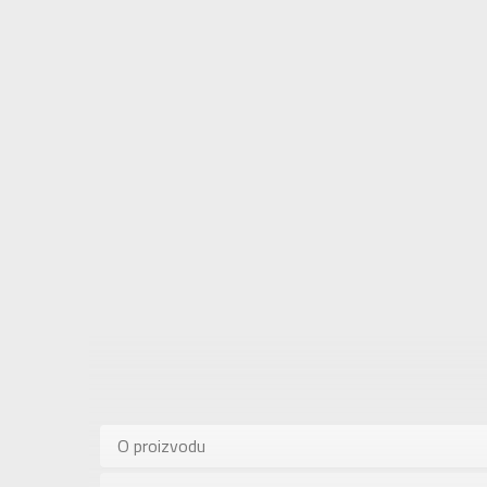
Karakteris
Kategorija
O proizvodu
Pol