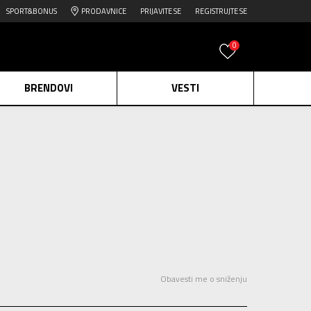
SPORT&BONUS
PRODAVNICE
PRIJAVITE SE
REGISTRUJTE SE
0
BRENDOVI
VESTI
e.
Pogledaj više
daj više
edaj više
Obavesti me o sniženju