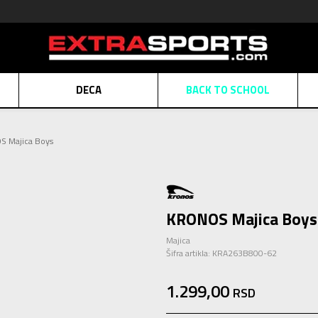
DECA
BACK TO SCHOOL
Obaveštenje o promeni naziva kompanije
Pogledaj više
 Majica Boys
POZOVITE NAS
011 422 1430
ATE
Kreditnim karticama BANCA INTESA platite na 9 mesečnih rata bez kamat
ALNA PRODAJA
kupovina putem administrativne zabrane do 12 rata.
Pogle
N KARTICA
Nekoliko klikova do savršenog poklona za vaše najdraže
Pogl
KRONOS Majica Boys
Majica
Šifra artikla:
KRA263B800-62
1.299,00
RSD