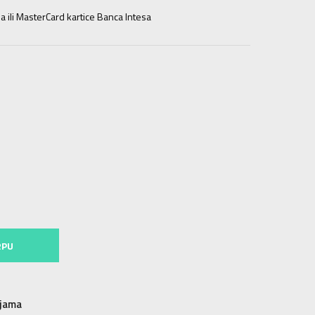
a ili MasterCard kartice Banca Intesa
11-12g.
14Y
13-14g.
16Y
15-16g.
RPU
njama