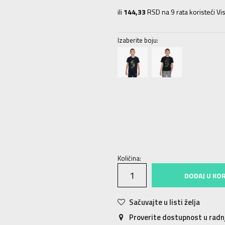
ili
144,33
RSD na 9 rata koristeći Vis
Izaberite boju:
6Y
5-6g.
8Y
7-8g.
10Y
9-10g.
12Y
Količina:
DODAJ U KO
Sačuvajte u listi želja
Proverite dostupnost u rad