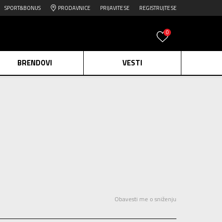
SPORT&BONUS
PRODAVNICE
PRIJAVITE SE
REGISTRUJTE SE
0
BRENDOVI
VESTI
e.
Pogledaj više
daj više
edaj više
Obavesti me o sniženju