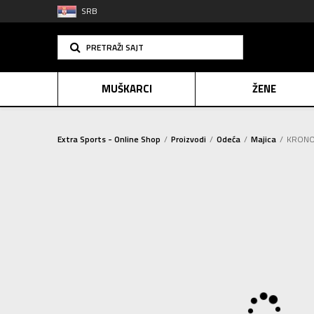
SRB
PRETRAŽI SAJT
MUŠKARCI
ŽENE
Extra Sports - Online Shop
Proizvodi
Odeća
Majica
KRONOS
PLAĆANJE NA R
SINDIK
2=20
E-POKLO