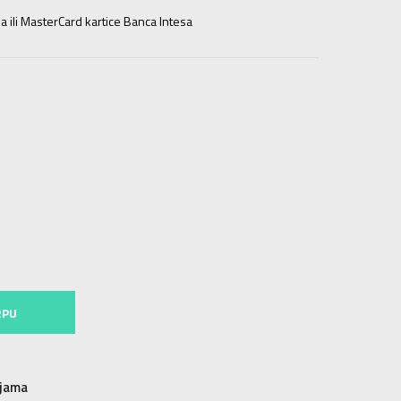
a ili MasterCard kartice Banca Intesa
11-12g.
14Y
13-14g.
16Y
15-16g.
RPU
njama