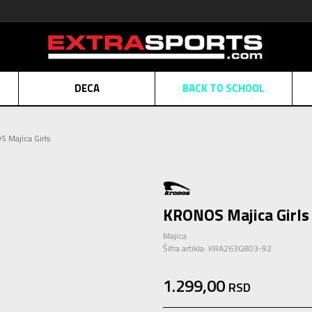
DECA
BACK TO SCHOOL
Obaveštenje o promeni naziva kompanije
Pogledaj više
 Majica Girls
POZOVITE NAS
011 422 1430
ATE
Kreditnim karticama BANCA INTESA platite na 9 mesečnih rata bez kamat
ALNA PRODAJA
kupovina putem administrativne zabrane do 12 rata.
Pogle
N KARTICA
Nekoliko klikova do savršenog poklona za vaše najdraže
Pogl
KRONOS Majica Girls
Majica
Šifra artikla:
KRA263G803-92
1.299,00
RSD