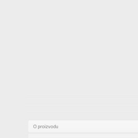
Karakteris
Kategorija
O proizvodu
Pol