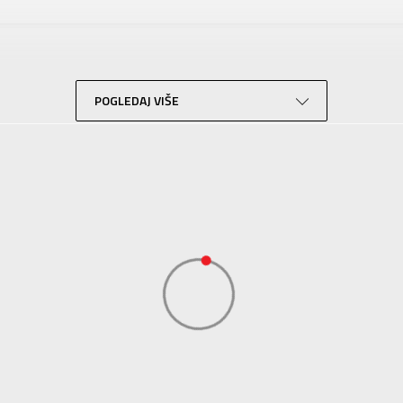
KRONOS
Za tinejdžere
Lifestyle
Bež
POGLEDAJ VIŠE
Sport Vision
BDS Trade Limited, 6/F Greenwich Ctr 260 King’ , Rd North Point, Hong 