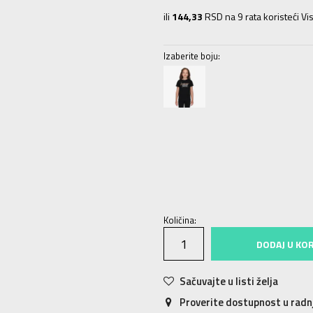
ili
144,33
RSD na 9 rata koristeći Vis
Izaberite boju:
6Y
5-6g.
8Y
7-8g.
10Y
9-10g.
12Y
Količina:
DODAJ U KO
Sačuvajte u listi želja
Proverite dostupnost u rad