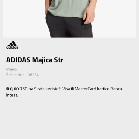
ADIDAS Majica Str
Majica
Šifra artikla:
JD8234
ili
0,00
RSD na 9 rata koristeći Visa ili MasterCard kartice Banca
Intesa
XS
XS
S
S
M
M
L
L
XL
XL
2XL
2XL
3XL
3XL
4XL
4XL