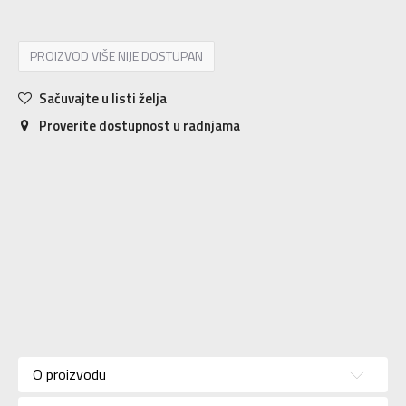
PROIZVOD VIŠE NIJE DOSTUPAN
Sačuvajte u listi želja
Proverite dostupnost u radnjama
Karakteristika
Vrednost
Kategorija
Majica
O proizvodu
Pol
Za muškarce