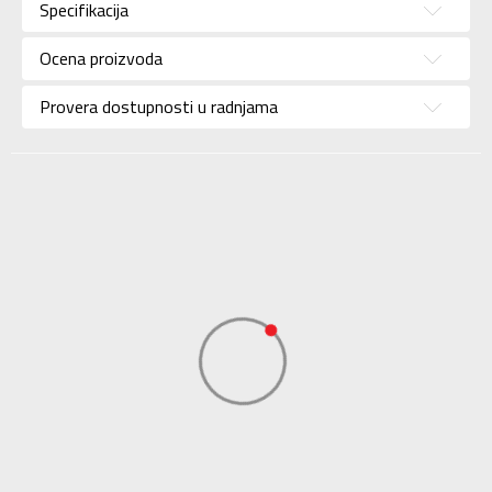
Specifikacija
Brend
ADIDAS
Uzrast
Za odrasle
Ocena proizvoda
Namena
Trening
Provera dostupnosti u radnjama
Boja
Zelena
Kolekcija
Performance
Uvoznik
ADIDAS SERBIA DOO
Dobavljač
ADIDAS SERBIA DOO