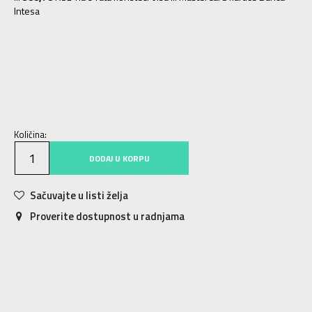
Intesa
S
S
M
M
L
L
XL
XL
2XL
2XL
Količina:
DODAJ U KORPU
Sačuvajte u listi želja
Proverite dostupnost u radnjama