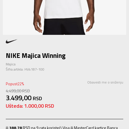
NIKE Majica Winning
Majica
Šifra artikla:
HV4187-100
Obavesti me o sniženju
Popust
22
%
4.499,00
RSD
3.499,00
RSD
Ušteda:
1.000,00
RSD
ili
388,78
RSD na 9 rata koristeći Visa ili MasterCard kartice Banca