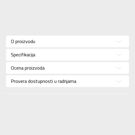
Karakteristika
Vrednost
Kategorija
Majica
O proizvodu
Pol
Za muškarce
Specifikacija
Brend
NIKE
Uzrast
Za odrasle
Ocena proizvoda
Namena
Trening
Provera dostupnosti u radnjama
Boja
Bela
Uvoznik
Sport Time
Dobavljač
Sport Time