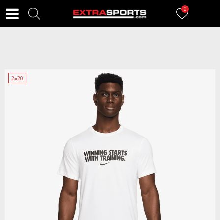
0
2=20