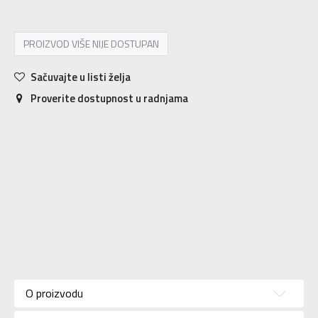
PROIZVOD VIŠE NIJE DOSTUPAN
Sačuvajte u listi želja
Proverite dostupnost u radnjama
Karakteristika
Vrednost
Kategorija
Majica
O proizvodu
Pol
Za muškarce