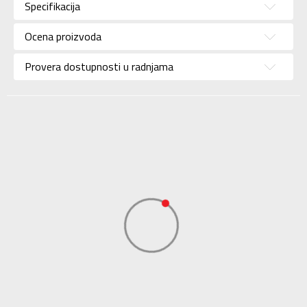
Specifikacija
Brend
ADIDAS
Uzrast
Za odrasle
Ocena proizvoda
Namena
Fudbal
Provera dostupnosti u radnjama
Boja
Crvena
Kolekcija
Performance
Uvoznik
ADIDAS SERBIA DOO
Dobavljač
ADIDAS SERBIA DOO