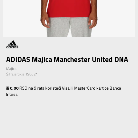
ADIDAS Majica Manchester United DNA
Majica
Šifra artikla:
IS6524
ili
0,00
RSD na 9 rata koristeći Visa ili MasterCard kartice Banca
Intesa
XS
XS
S
S
M
M
L
L
XL
XL
2XL
2XL
3XL
3XL