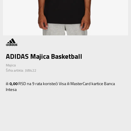
ADIDAS Majica Basketball
Majica
Šifra artikla:
JV8422
ili
0,00
RSD na 9 rata koristeći Visa ili MasterCard kartice Banca
Intesa
2XLT
2XLT
3XLT
3XLT
4XLT
4XLT
5XL
5XL
5XLT
5XLT
6XL
6XL