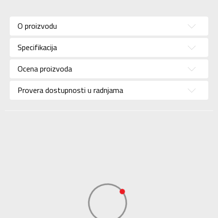
Karakteristika
Vrednost
Kategorija
Majica
O proizvodu
Pol
Za muškarce
Specifikacija
Brend
ADIDAS
Uzrast
Za odrasle
Ocena proizvoda
Namena
Košarka
Provera dostupnosti u radnjama
Boja
Crna
Kolekcija
Performance
Uvoznik
ADIDAS SERBIA DOO
Dobavljač
ADIDAS SERBIA DOO