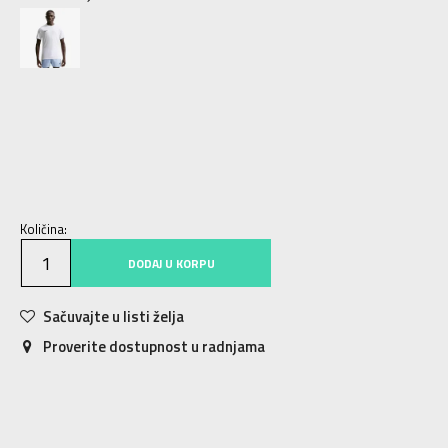
XS
XS
S
S
M
M
L
L
XL
XL
2XL
2XL
3XL
3XL
Količina:
DODAJ U KORPU
Sačuvajte u listi želja
Proverite dostupnost u radnjama