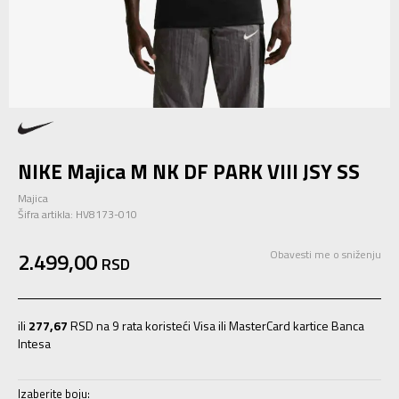
NIKE Majica M NK DF PARK VIII JSY SS
Majica
Šifra artikla:
HV8173-010
2.499,00
Obavesti me o sniženju
RSD
ili
277,67
RSD na 9 rata koristeći Visa ili MasterCard kartice Banca
Intesa
Izaberite boju: