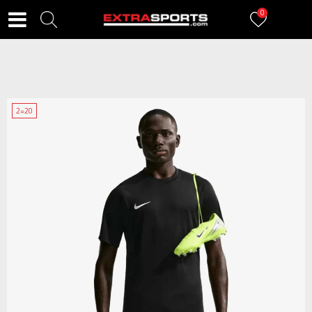
0
2=20