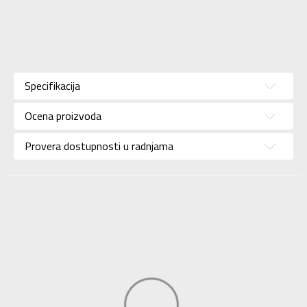
Karakteristika
Vrednost
Kategorija
Majica
Specifikacija
Pol
Za žene
Ocena proizvoda
Brend
NEW BALANCE
Uzrast
Za odrasle
Provera dostupnosti u radnjama
Namena
Lifestyle
Boja
Ljubičasta
Uvoznik
Sport Vision
NEW BALANCE
Dobavljač
INTERNATIONAL
LIMITED