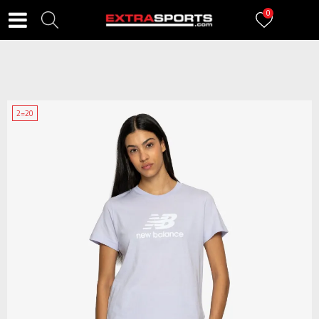
0
2=20