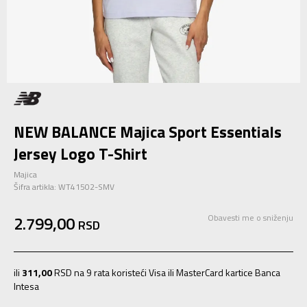
NEW BALANCE Majica Sport Essentials
Jersey Logo T-Shirt
Majica
Šifra artikla:
WT41502-SMV
2.799,00
Obavesti me o sniženju
RSD
ili
311,00
RSD na 9 rata koristeći Visa ili MasterCard kartice Banca
Intesa