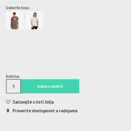
Izaberite boju:
XS
XS
S
S
M
M
L
L
XL
XL
Količina:
DODAJ U KORPU
Sačuvajte u listi želja
Proverite dostupnost u radnjama