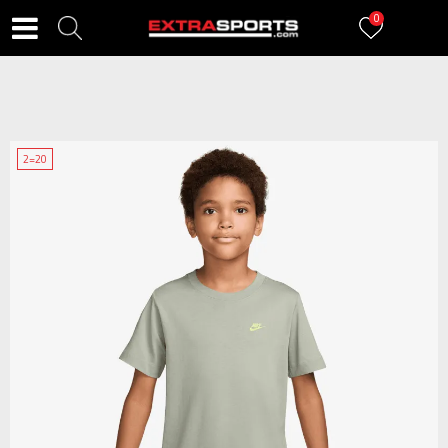
0
2=20