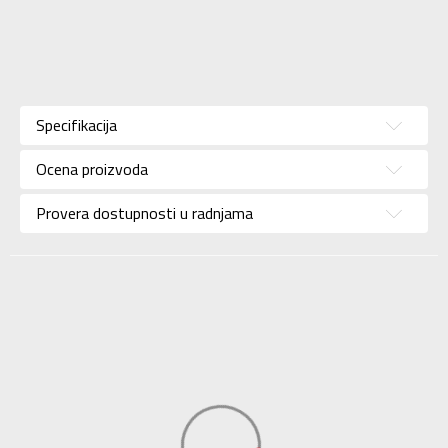
Karakteristika
Vrednost
Kategorija
Majica
Specifikacija
Pol
Za dečake
Ocena proizvoda
Brend
NIKE
Uzrast
Za tinejdžere
Provera dostupnosti u radnjama
Namena
Lifestyle
Boja
Siva
Uvoznik
Sport Time
Dobavljač
Sport Time