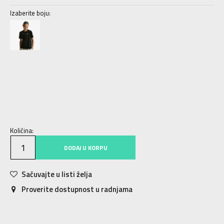
Izaberite boju:
XS
7-8g.
S
9-10g.
M
11-12g.
L
12-13g.
XL
14-15g.
Količina:
DODAJ U KORPU
Sačuvajte u listi želja
Proverite dostupnost u radnjama