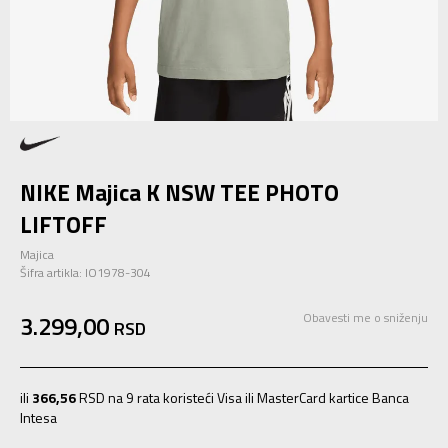
NIKE Majica K NSW TEE PHOTO
LIFTOFF
Majica
Šifra artikla:
IO1978-304
3.299,00
Obavesti me o sniženju
RSD
ili
366,56
RSD na 9 rata koristeći Visa ili MasterCard kartice Banca
Intesa