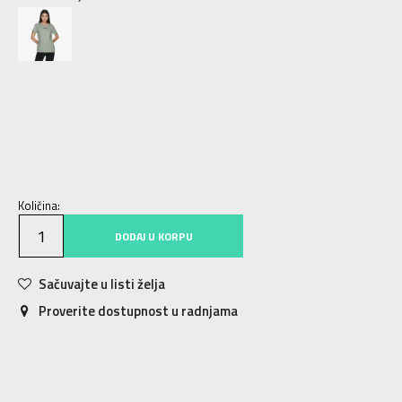
XS
XS
S
S
M
M
L
L
XL
XL
Količina:
DODAJ U KORPU
Sačuvajte u listi želja
Proverite dostupnost u radnjama