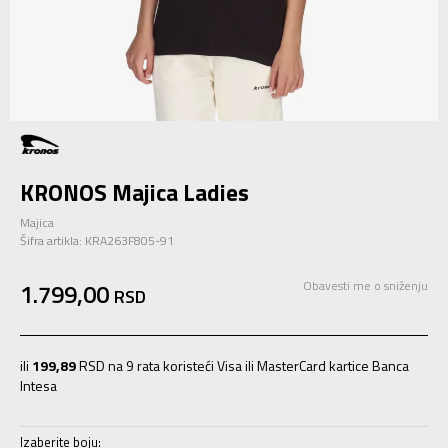
KRONOS Majica Ladies
Majica
Šifra artikla:
KRA263F805-91
1.799,00
Obavesti me o sniženju
RSD
ili
199,89
RSD na 9 rata koristeći Visa ili MasterCard kartice Banca
Intesa
Izaberite boju: