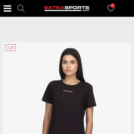
0
2=20