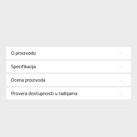
Karakteristika
Vrednost
Kategorija
Majica
O proizvodu
Pol
Za žene
Specifikacija
Brend
KRONOS
Uzrast
Za odrasle
Ocena proizvoda
Namena
Lifestyle
Provera dostupnosti u radnjama
Boja
Braon
Uvoznik
Sport Vision
BDS Trade Limited,
6/F Greenwich Ctr 260
Dobavljač
King’ , Rd North Point,
Hong Kong