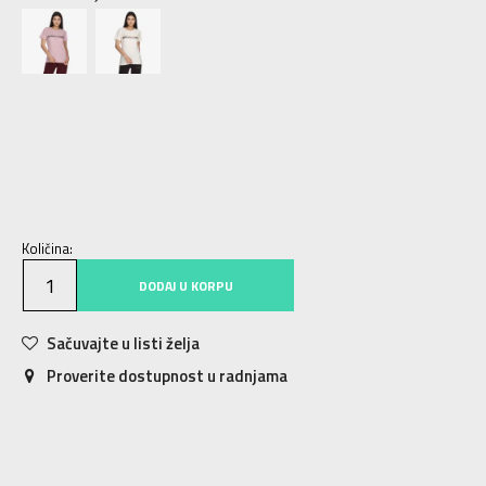
XS
XS
S
S
M
M
L
L
XL
XL
Količina:
DODAJ U KORPU
Sačuvajte u listi želja
Proverite dostupnost u radnjama