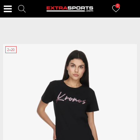
0
2=20