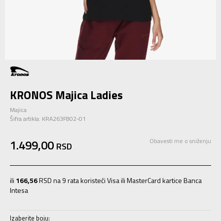
KRONOS Majica Ladies
Majica
Šifra artikla:
KRA263F802-01
1.499,00
Obavesti me o sniženju
RSD
ili
166,56
RSD na 9 rata koristeći Visa ili MasterCard kartice Banca
Intesa
Izaberite boju: