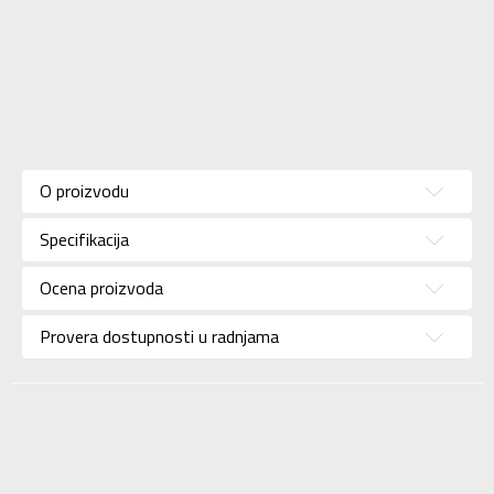
Karakteristika
Vrednost
Kategorija
Majica
O proizvodu
Pol
Za žene
Specifikacija
Brend
KRONOS
Uzrast
Za odrasle
Ocena proizvoda
Namena
Lifestyle
Provera dostupnosti u radnjama
Boja
Crna
Uvoznik
Sport Vision
BDS Trade Limited,
6/F Greenwich Ctr 260
Dobavljač
King’ , Rd North Point,
Hong Kong