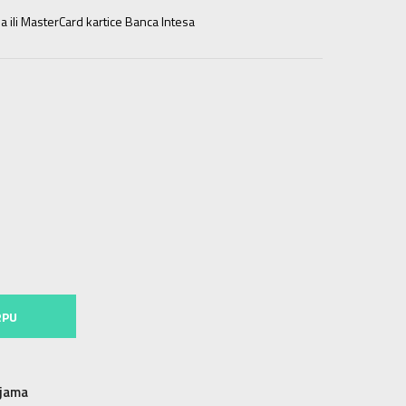
a ili MasterCard kartice Banca Intesa
52
11-12g.
164
13-14g.
176
15-16g.
RPU
njama