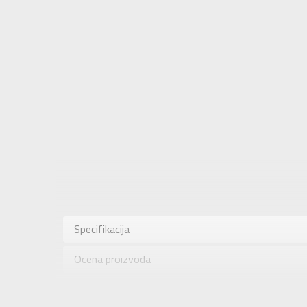
Karakteris
Kategorija
Specifikacija
Pol
Ocena proizvoda
Brend
Uzrast
Provera dostupnosti u radnjama