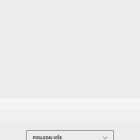
tika
Vrednost
Majica
Za dečake
ADIDAS
Za tinejdžere
POGLEDAJ VIŠE