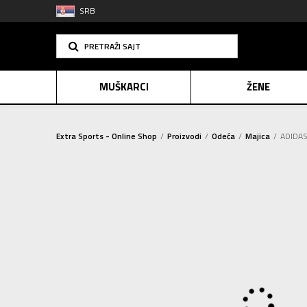
SRB
PRETRAŽI SAJT
MUŠKARCI
ŽENE
Extra Sports - Online Shop
Proizvodi
Odeća
Majica
ADIDAS
PLAĆANJE NA R
SINDIK
2=20
E-POKLO