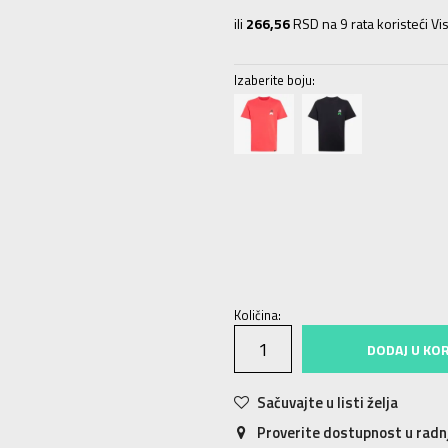
ili
266,56
RSD na 9 rata koristeći Vis
Izaberite boju:
116
5-6g.
128
7-8g.
140
9-10g.
1
Količina:
DODAJ U KO
Sačuvajte u listi želja
Proverite dostupnost u rad