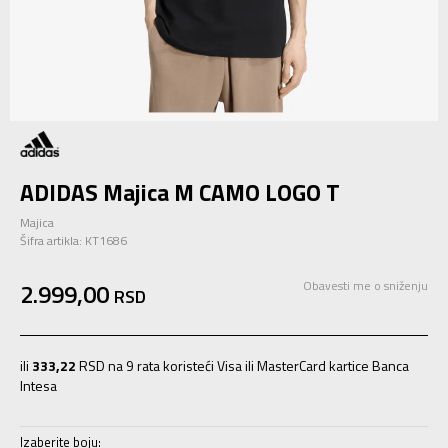
ADIDAS Majica M CAMO LOGO T
Majica
Šifra artikla:
KT1686
2.999,00
Obavesti me o sniženju
RSD
ili
333,22
RSD na 9 rata koristeći Visa ili MasterCard kartice Banca
Intesa
Izaberite boju: