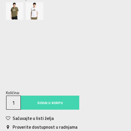
2XLT
2XLT
3XLT
3XLT
4XLT
4XLT
5XL
5XL
5XLT
5XLT
6XL
6XL
LT
LT
ST
ST
XLT
XLT
XS
XS
S
S
M
M
MT
MT
L
L
XL
XL
2XL
2XL
3XL
3XL
4XL
4XL
Količina:
DODAJ U KORPU
Sačuvajte u listi želja
Proverite dostupnost u radnjama