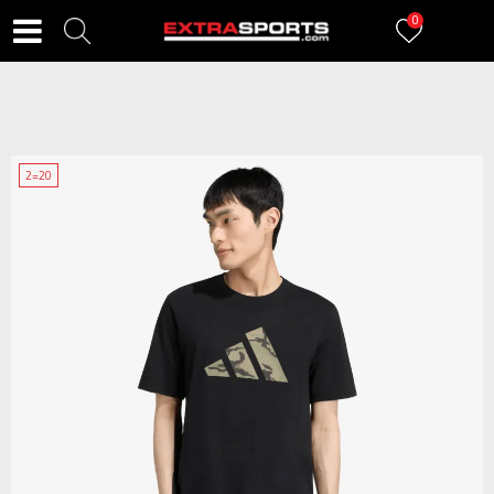
0
2=20