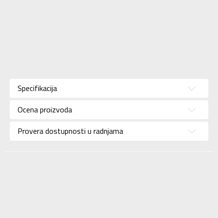
Karakteristika
Vrednost
Kategorija
Majica
Specifikacija
Pol
Za muškarce
Ocena proizvoda
Brend
ADIDAS
Uzrast
Za odrasle
Provera dostupnosti u radnjama
Namena
Lifestyle
Boja
Crna
Kolekcija
Sportswear
Uvoznik
ADIDAS SERBIA DOO
Dobavljač
ADIDAS SERBIA DOO