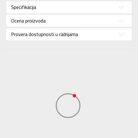
Kategorija
Majica
Specifikacija
Pol
Za dečake
Ocena proizvoda
Brend
ADIDAS
Uzrast
Za tinejdžere
Provera dostupnosti u radnjama
Namena
Lifestyle
Boja
Siva
Kolekcija
Sportswear
Uvoznik
ADIDAS SERBIA DOO
Dobavljač
ADIDAS SERBIA DOO