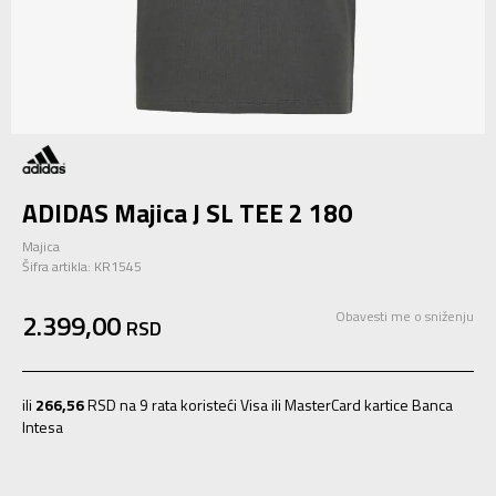
ADIDAS Majica J SL TEE 2 180
Majica
Šifra artikla:
KR1545
2.399,00
Obavesti me o sniženju
RSD
ili
266,56
RSD na 9 rata koristeći Visa ili MasterCard kartice Banca
Intesa