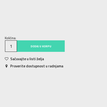
116
116
128
7-8g.
140
9-10g.
152
11-12g.
164
13-14g.
176
15-16g.
Količina:
DODAJ U KORPU
Sačuvajte u listi želja
Proverite dostupnost u radnjama
Karakteristika
Vrednost