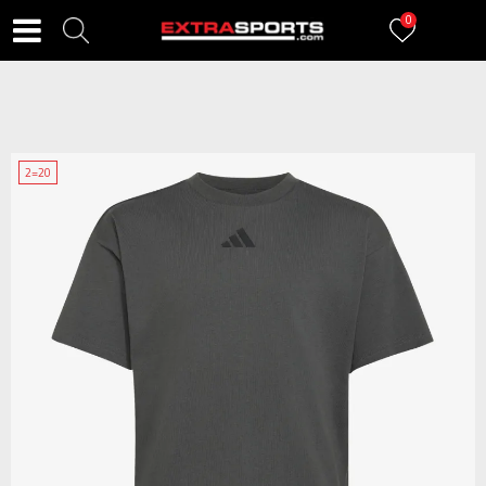
0
2=20