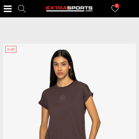
0
2=20