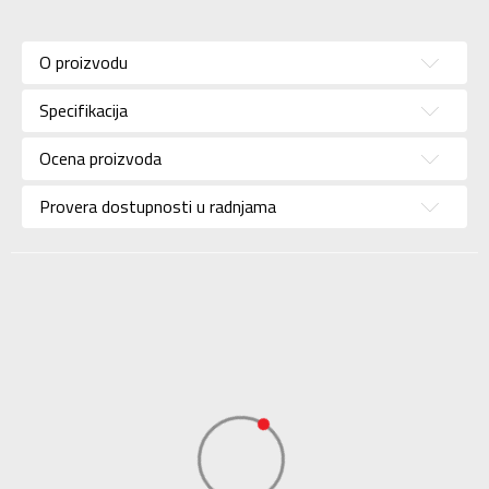
Karakteristika
Vrednost
Kategorija
Majica
O proizvodu
Pol
Za žene
Specifikacija
Brend
LUSSARI
Uzrast
Za odrasle
Ocena proizvoda
Namena
Lifestyle
Provera dostupnosti u radnjama
Boja
Braon
Uvoznik
Sport Vision
BDS Trade Limited,
6/F Greenwich Ctr 260
Dobavljač
King’ , Rd North Point,
Hong Kong