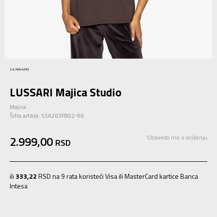
LUSSARI Majica Studio
Majica
Šifra artikla:
SSA263F802-96
2.999,00
Obavesti me o sniženju
RSD
ili
333,22
RSD na 9 rata koristeći Visa ili MasterCard kartice Banca
Intesa