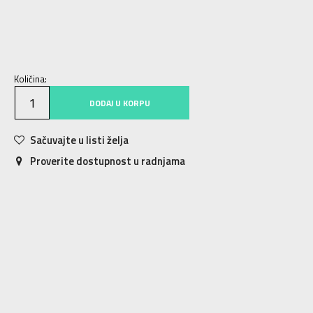
XS
XS
S
S
M
M
L
L
XL
XL
Količina:
DODAJ U KORPU
Sačuvajte u listi želja
Proverite dostupnost u radnjama