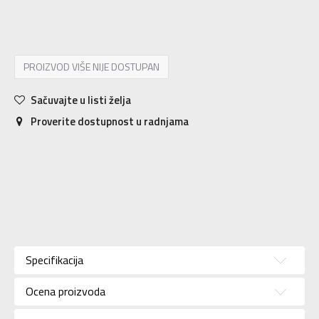
S
9-10g.
M
11-12g.
L
12-13g.
XL
14-15g.
PROIZVOD VIŠE NIJE DOSTUPAN
Sačuvajte u listi želja
Proverite dostupnost u radnjama
Karakteristika
Vrednost
Kategorija
Majica
Specifikacija
Pol
Za devojčice
Ocena proizvoda
Brend
CONVERSE