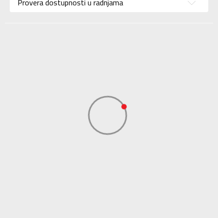
Uzrast
Za tinejdžere
Provera dostupnosti u radnjama
Namena
Lifestyle
Boja
Crna
Uvoznik
Triple Jump
Dobavljač
Triple Jump