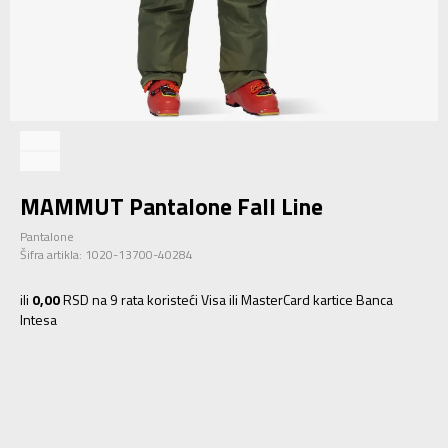
MAMMUT Pantalone Fall Line
Pantalone
Šifra artikla:
1020-13700-40284
ili
0,00
RSD na 9 rata koristeći Visa ili MasterCard kartice Banca
Intesa
46
46
48
48
50
50
52
52