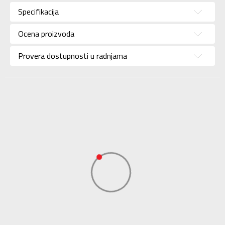
Specifikacija
Brend
MAMMUT
Uzrast
Za odrasle
Ocena proizvoda
Namena
Outdoor
Provera dostupnosti u radnjama
Boja
Zelena