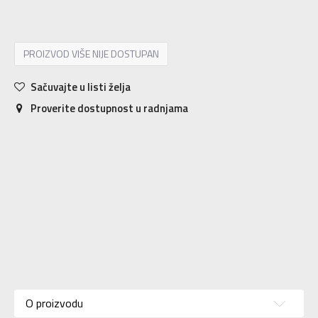
PROIZVOD VIŠE NIJE DOSTUPAN
Sačuvajte u listi želja
Proverite dostupnost u radnjama
Karakteristika
Vrednost
Kategorija
Pantalone
O proizvodu
Pol
Za muškarce