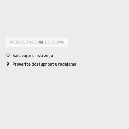
7
40
25
8
41
26
9
42.5
27
10
44
28
11
45
29
12
46
30
13
47.5
31
14
48.5
32
15
49.5
33
PROIZVOD VIŠE NIJE DOSTUPAN
Sačuvajte u listi želja
Proverite dostupnost u radnjama