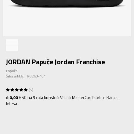
JORDAN Papuče Jordan Franchise
Papuče
Šifra artikla:
HF3263-101
5
ili
0,00
RSD na 9 rata koristeći Visa ili MasterCard kartice Banca
Intesa