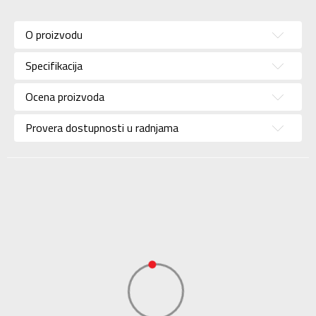
Karakteristika
Vrednost
Kategorija
Papuče
O proizvodu
Pol
Za muškarce
Specifikacija
Brend
JORDAN
Uzrast
Za odrasle
Ocena proizvoda
Namena
Košarka
Provera dostupnosti u radnjama
Boja
Crvena