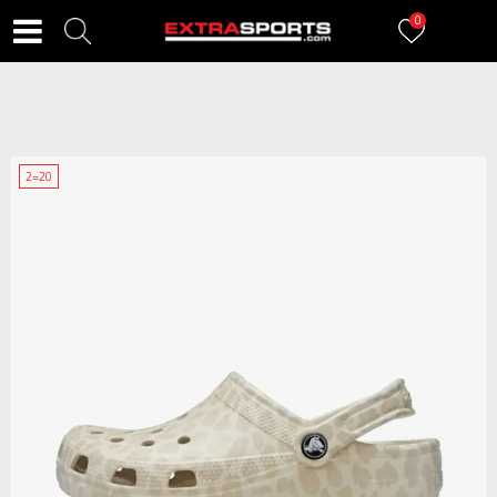
0
2=20