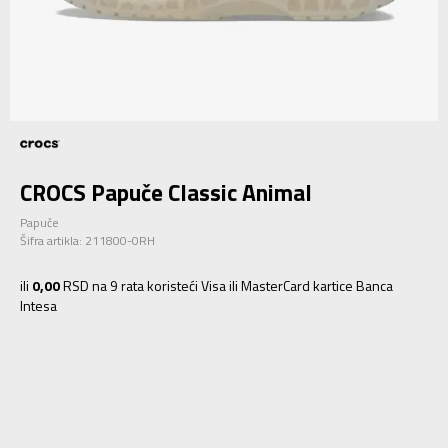
CROCS Papuče Classic Animal
Papuče
Šifra artikla:
211800-0RH
ili
0,00
RSD na 9 rata koristeći Visa ili MasterCard kartice Banca
Intesa
M4/W6
36-37
22
M6/W8
38-39
24
M8/W10
41-42
26