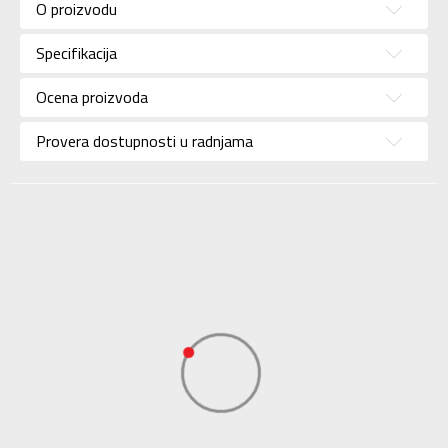
O proizvodu
Pol
Za žene
Specifikacija
Brend
CROCS
Uzrast
Za odrasle
Ocena proizvoda
Namena
Lifestyle
Provera dostupnosti u radnjama
Boja
Multicolor
Uvoznik
Invilla
Dobavljač
Invilla