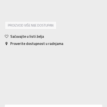
M9/W11
42-43
27
M5/W7
37-38
23
M7/W9
39-40
25
PROIZVOD VIŠE NIJE DOSTUPAN
Sačuvajte u listi želja
Proverite dostupnost u radnjama
Karakteristika
Vrednost
Kategorija
Papuče