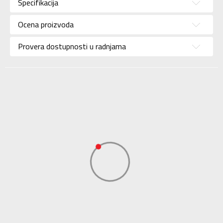
Specifikacija
Pol
Za dečake
Ocena proizvoda
Brend
REEBOK
Uzrast
Bebe
Provera dostupnosti u radnjama
Namena
Lifestyle
Boja
Crna
Uvoznik
Adidas Serbia
Dobavljač
Adidas Serbia