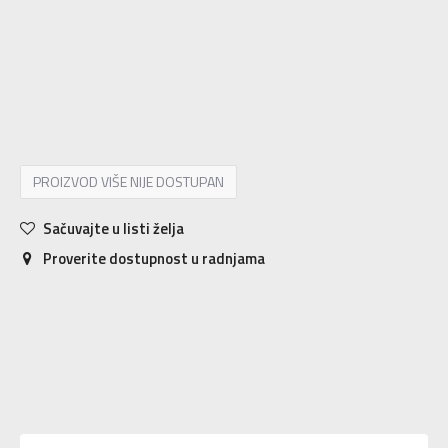
4
19.5
10
4.5
20
10.5
5
21
11
5.5
21.5
11.5
6
22
12
6.5
22.5
12.5
7
23.5
13
7.5
24
13.5
8
24.5
14
8.5
25
14.5
9
25.5
15
9.5
26
15.5
10
26.5
16
PROIZVOD VIŠE NIJE DOSTUPAN
Sačuvajte u listi želja
Proverite dostupnost u radnjama
Karakteristika
Vrednost
Kategorija
Patike