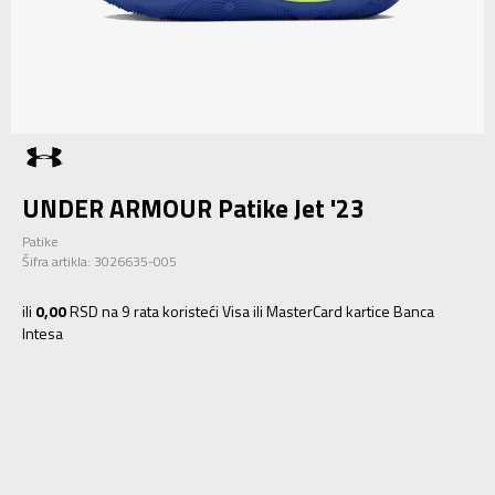
UNDER ARMOUR Patike Jet '23
Patike
Šifra artikla:
3026635-005
ili
0,00
RSD na 9 rata koristeći Visa ili MasterCard kartice Banca
Intesa
3.5
35.5
22.5
4
36
23
4.5
36.5
23.5
5
37.5
24
5.5
38
24.5