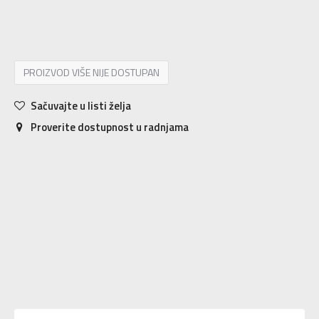
6
38.5
25
6.5
39
25.5
7
40
26
PROIZVOD VIŠE NIJE DOSTUPAN
Sačuvajte u listi želja
Proverite dostupnost u radnjama
Karakteristika
Vrednost
Kategorija
Patike