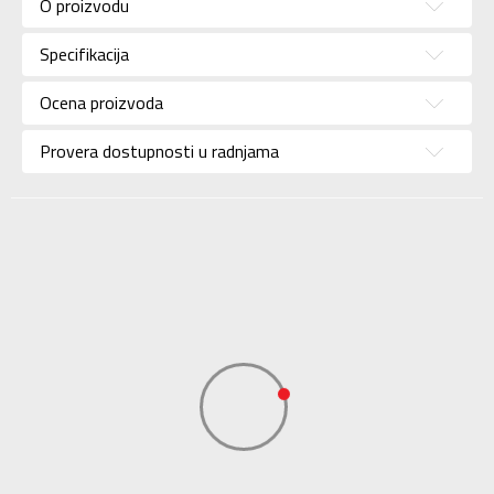
O proizvodu
Pol
Za dečake
Specifikacija
Brend
UNDER ARMOUR
Uzrast
Za tinejdžere
Ocena proizvoda
Namena
Košarka
Provera dostupnosti u radnjama
Boja
Crna
KVANTUM SPORT
Uvoznik
d.o.o. Beograd-
KVANTUM SPORT
Dobavljač
d.o.o. Beograd-