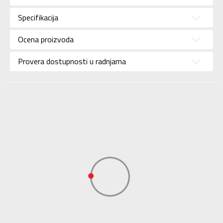
Pol
Za devojčice
Specifikacija
Brend
SKECHERS
Uzrast
Bebe
Ocena proizvoda
Namena
Lifestyle
Provera dostupnosti u radnjama
Boja
Roze
SKECHERS S.A.R.L.
Uvoznik
OGRANAK BEOGRAD
SKECHERS S.A.R.L.
Dobavljač
OGRANAK BEOGRAD