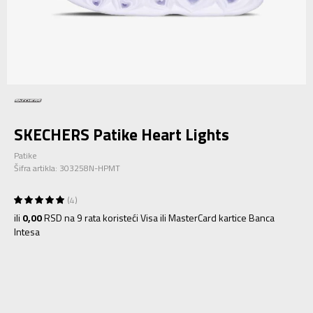
SKECHERS Patike Heart Lights
Patike
Šifra artikla:
303258N-HPMT
4
ili
0,00
RSD na 9 rata koristeći Visa ili MasterCard kartice Banca
Intesa