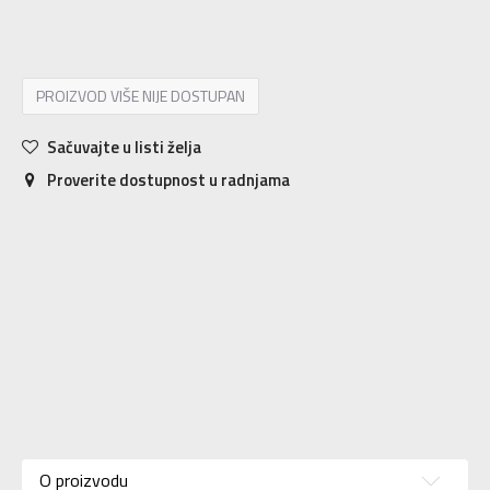
21
21
11
22
22
12
23
23
13
24
24
14
25
25
15
26
26
16
PROIZVOD VIŠE NIJE DOSTUPAN
Sačuvajte u listi želja
Proverite dostupnost u radnjama
Karakteristika
Vrednost
Kategorija
Patike
O proizvodu