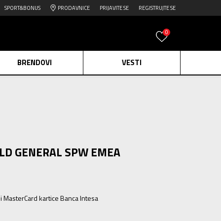
SPORT&BONUS
PRODAVNICE
PRIJAVITE SE
REGISTRUJTE SE
0
BRENDOVI
VESTI
e.
Pogledaj više
daj više
edaj više
IELD GENERAL SPW EMEA
ili MasterCard kartice Banca Intesa