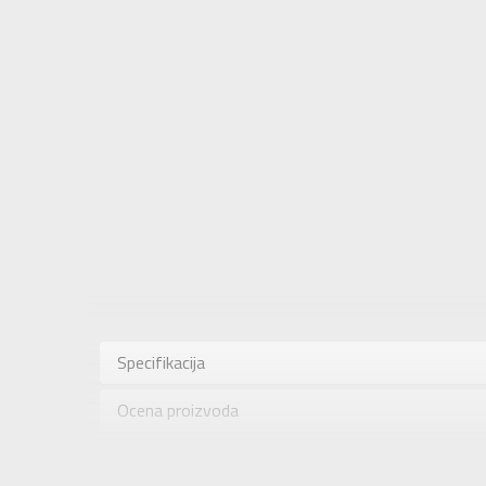
Karakteris
Kategorija
Specifikacija
Pol
Ocena proizvoda
Brend
Uzrast
Provera dostupnosti u radnjama