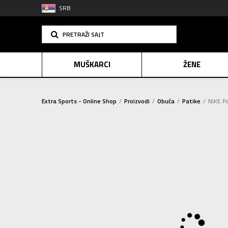
SRB
PRETRAŽI SAJT
MUŠKARCI
ŽENE
Extra Sports - Online Shop
Proizvodi
Obuća
Patike
NIKE P
PLAĆANJE NA R
SINDIK
E-POKLO