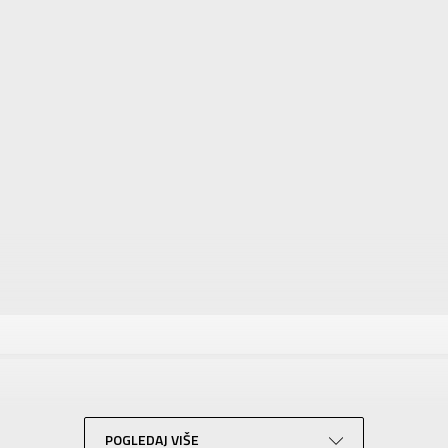
tika
Vrednost
Patike
Za žene
NIKE
Za odrasle
POGLEDAJ VIŠE