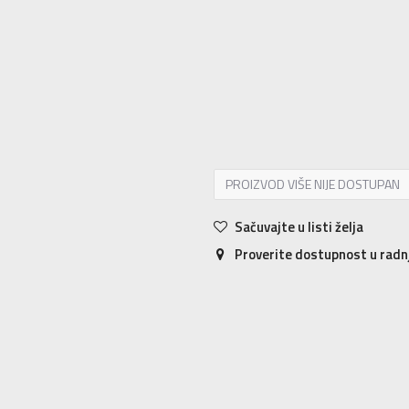
5.5
36
22.5
6
36.5
23
6.5
37.5
23.5
9.5
41
26.5
10
42
27
PROIZVOD VIŠE NIJE DOSTUPAN
Sačuvajte u listi želja
Proverite dostupnost u rad