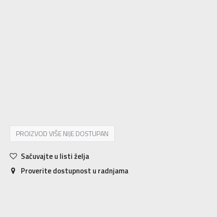
3-
36
22
4
36 2/3
22.5
4-
37 1/3
23
5
38
23.5
5-
38 2/3
24
6
39 1/3
24.5
6-
40
25
7
40 2/3
25.5
7-
41 1/3
26
8
42
26.5
8-
42 2/3
27
9
43 1/3
27.5
9-
44
28
PROIZVOD VIŠE NIJE DOSTUPAN
Sačuvajte u listi želja
Proverite dostupnost u radnjama