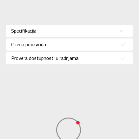
Karakteristika
Vrednost
Kategorija
Patike
Specifikacija
Pol
Za žene
Ocena proizvoda
Brend
ADIDAS
Uzrast
Za odrasle
Provera dostupnosti u radnjama
Namena
Outdoor
Boja
Roze
Kolekcija
Performance
Uvoznik
ADIDAS SERBIA DOO
Dobavljač
ADIDAS SERBIA DOO