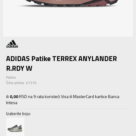
ADIDAS Patike TERREX ANYLANDER
R.RDY W
Patike
Šifra artikla:
JI1319
ili
0,00
RSD na 9 rata koristeći Visa ili MasterCard kartice Banca
Intesa
Izaberite boju: