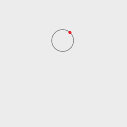
Dale Street
Dobavljač
Manchester, Uk, M1
1Ey