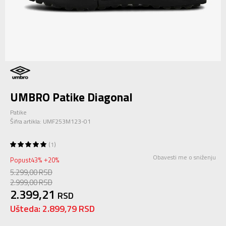
UMBRO Patike Diagonal
Patike
Šifra artikla:
UMF253M123-01
1
Obavesti me o sniženju
Popust
43
%
20
%
+
5.299,00
RSD
2.999,00
RSD
2.399,21
RSD
Ušteda:
2.899,79
RSD