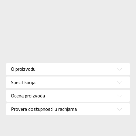
Karakteristika
Vrednost
Kategorija
Patike
O proizvodu
Pol
Za muškarce
Specifikacija
Brend
UMBRO
Uzrast
Za odrasle
Ocena proizvoda
Namena
Fudbal
Provera dostupnosti u radnjama
Boja
Crna
Uvoznik
Sport Vision
Diamondicon, 29-31