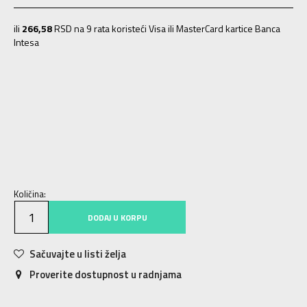
ili
266,58
RSD na 9 rata koristeći Visa ili MasterCard kartice Banca
Intesa
40
40
25
41
41
26
42
42
26.5
43
43
27.5
44
44
28
45
45
29
46
46
30
47
47
30.5
Količina:
DODAJ U KORPU
Sačuvajte u listi želja
Proverite dostupnost u radnjama