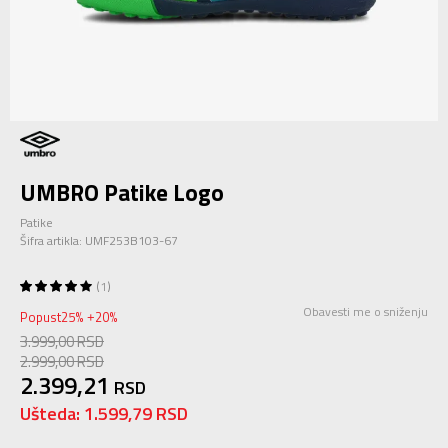
UMBRO Patike Logo
Patike
Šifra artikla:
UMF253B103-67
1
Obavesti me o sniženju
Popust
25
%
20
%
+
3.999,00
RSD
2.999,00
RSD
2.399,21
RSD
Ušteda:
1.599,79
RSD