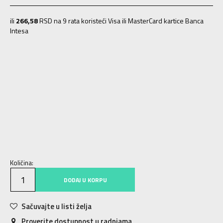
ili
266,58
RSD na 9 rata koristeći Visa ili MasterCard kartice Banca
Intesa
29
29
18
28
28
17
27
27
16
30
30
18.5
31
31
19
32
32
20
33
33
20.5
34
34
21.5
35
35
22
36
36
23
37
37
23.5
38
38
24
39
39
24.5
Količina:
DODAJ U KORPU
Sačuvajte u listi želja
Proverite dostupnost u radnjama