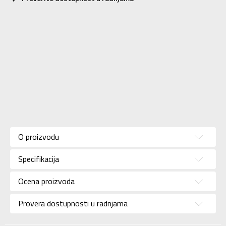
Karakteristika
Vrednost
Kategorija
Patike
O proizvodu
Pol
Za dečake
Specifikacija
Brend
UMBRO
Uzrast
Za tinejdžere
Ocena proizvoda
Namena
Fudbal
Provera dostupnosti u radnjama
Boja
Zelena