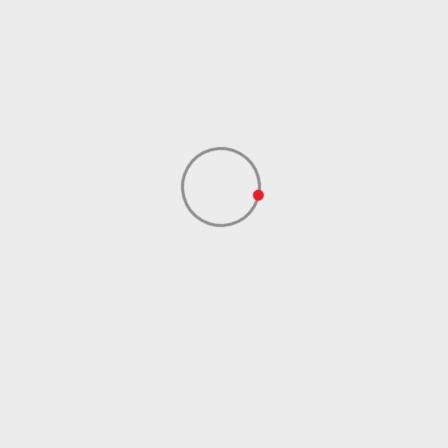
Uvoznik
Sport Vision
Diamondicon, 29-31
Dale Street
Dobavljač
Manchester, Uk, M1
1Ey