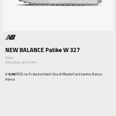
NEW BALANCE Patike W 327
Patike
Šifra artikla:
WS327MT
ili
0,00
RSD na 9 rata koristeći Visa ili MasterCard kartice Banca
Intesa
5.5
36
22.5
6
36.5
23
6.5
37
23.5
7
37.5
24
7.5
38
24.5
8
39
25