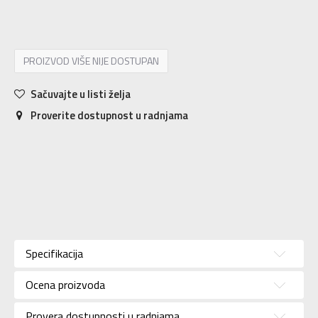
8.5
40
25.5
9
40.5
26
9.5
41
26.5
10
41.5
27
10.5
42.5
27.5
PROIZVOD VIŠE NIJE DOSTUPAN
Sačuvajte u listi želja
Proverite dostupnost u radnjama
Karakteristika
Vrednost
Kategorija
Patike
Specifikacija
Pol
Za žene
Ocena proizvoda
Brend
NEW BALANCE
Uzrast
Za odrasle
Provera dostupnosti u radnjama