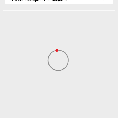
Namena
Lifestyle
Boja
Bež
Uvoznik
Sport Vision
NEW BALANCE
Dobavljač
INTERNATIONAL
LIMITED