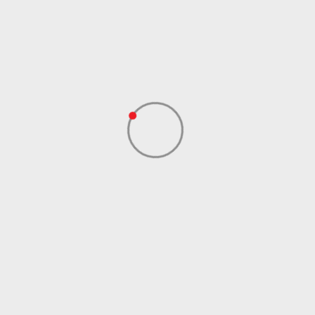
Boja
Plava
Uvoznik
Sport Vision
BDS Trade Limited,
6/F Greenwich Ctr 260
Dobavljač
King’ , Rd North Point,
Hong Kong