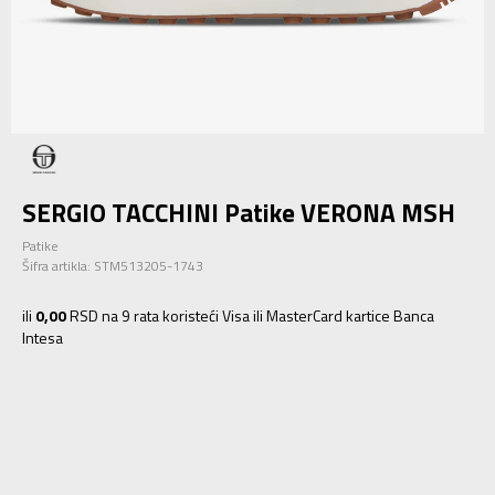
SERGIO TACCHINI Patike VERONA MSH
Patike
Šifra artikla:
STM513205-1743
ili
0,00
RSD na 9 rata koristeći Visa ili MasterCard kartice Banca
Intesa
40
40
41
41
42
42
43
43
44
44
45
45
46
46