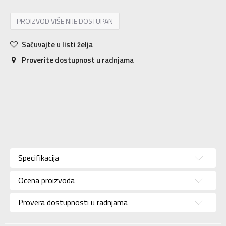
PROIZVOD VIŠE NIJE DOSTUPAN
Sačuvajte u listi želja
Proverite dostupnost u radnjama
Karakteristika
Vrednost
Kategorija
Patike
Specifikacija
Pol
Za muškarce
Ocena proizvoda
Brend
SERGIO TACCHINI
Uzrast
Za odrasle
Provera dostupnosti u radnjama
Namena
Lifestyle