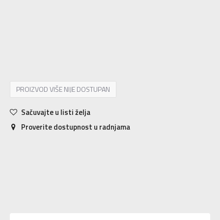
4
19.5
10
4.5
20
10.5
5
21
11
5.5
21.5
11.5
6
22
12
6.5
22.5
12.5
7
23.5
13
7.5
24
13.5
8
24.5
14
8.5
25
14.5
9
25.5
15
9.5
26
15.5
10
26.5
16
PROIZVOD VIŠE NIJE DOSTUPAN
Sačuvajte u listi želja
Proverite dostupnost u radnjama
Karakteristika
Vrednost
Kategorija
Patike