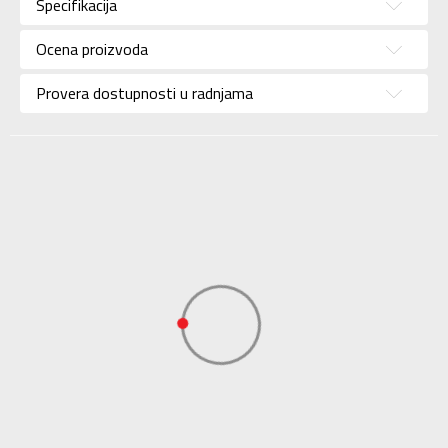
Specifikacija
Pol
Za dečake
Ocena proizvoda
Brend
REEBOK
Uzrast
Bebe
Provera dostupnosti u radnjama
Namena
Lifestyle
Boja
Plava
Uvoznik
Adidas Serbia
Dobavljač
Adidas Serbia